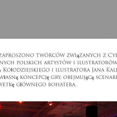
 zaproszono twórców związanych z Cyb
nych polskich artystów i ilustratorów,
 Kołodziejskiego i ilustratora Jana Kall
łasną koncepcję gry, obejmującą scenari
lwetkę głównego bohatera.