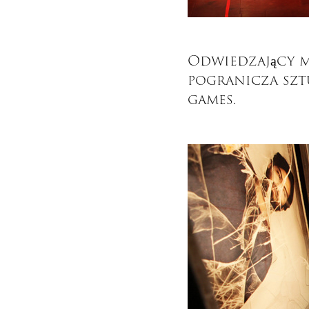
Odwiedzający m
pogranicza sztu
games.