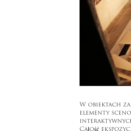
W obiektach z
elementy scenog
interaktywnych
Całość ekspozyc