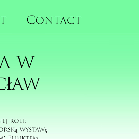
t
Contact
a w 
cław
ej roli:
orską wystawę
aw. Punktem