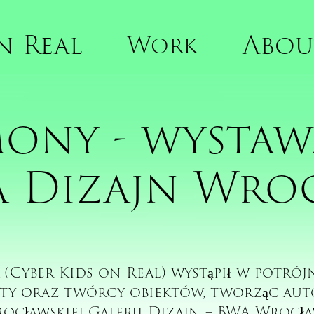
n Real
Abou
Work
ony - wystaw
 Dizajn Wro
Cyber Kids on Real) wystąpił w potrójn
sty oraz twórcy obiektów, tworząc aut
ocławskiej Galerii Dizajn – BWA Wrocł