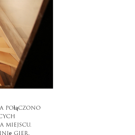
a połączono
ących
 miejscu.
nię gier,