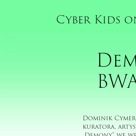
Cyber Kids o
Dem
BWA
Dominik Cymer (
kuratora, arty
„Demony” we wr